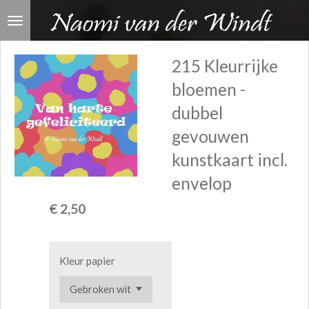
Ga
direct
naar
215 Kleurrijke
de
bloemen -
hoofdinhoud
dubbel
gevouwen
kunstkaart incl.
envelop
€ 2,50
Kleur papier