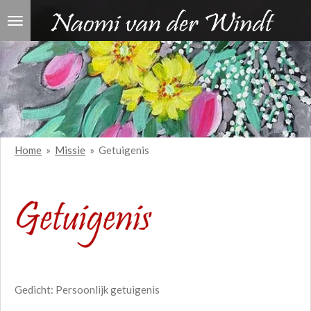
Ga
direct
naar
de
hoofdinhoud
Home
»
Missie
»
Getuigenis
Gedicht: Persoonlijk getuigenis