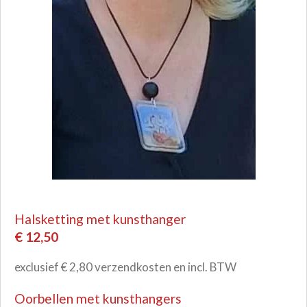
Halsketting met kunsthanger
€ 12,50
exclusief € 2,80 verzendkosten en incl. BTW
Oorbellen met kunsthangers