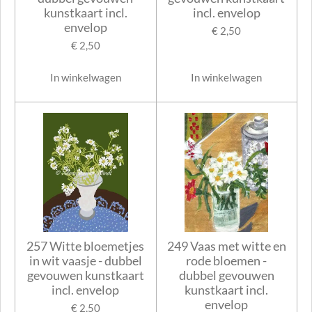
kunstkaart incl.
incl. envelop
envelop
€ 2,50
€ 2,50
In winkelwagen
In winkelwagen
257 Witte bloemetjes
249 Vaas met witte en
in wit vaasje - dubbel
rode bloemen -
gevouwen kunstkaart
dubbel gevouwen
incl. envelop
kunstkaart incl.
envelop
€ 2,50