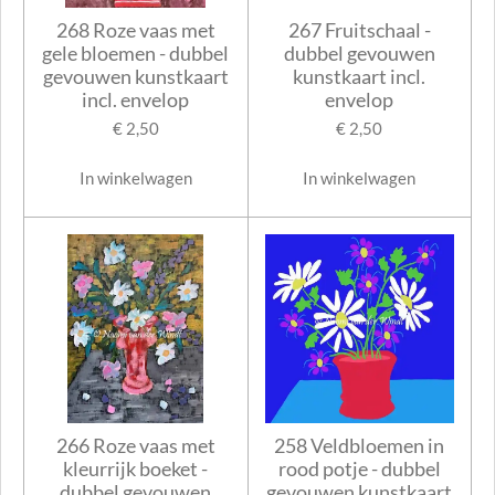
268 Roze vaas met
267 Fruitschaal -
gele bloemen - dubbel
dubbel gevouwen
gevouwen kunstkaart
kunstkaart incl.
incl. envelop
envelop
€ 2,50
€ 2,50
In winkelwagen
In winkelwagen
266 Roze vaas met
258 Veldbloemen in
kleurrijk boeket -
rood potje - dubbel
dubbel gevouwen
gevouwen kunstkaart