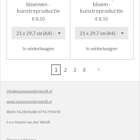
bloemen -
bloem -
kunstreproductie
kunstreproductie
€ 8,50
€ 8,50
In winkelwagen
In winkelwagen
1
2
3
4
info@naomivanderwindt.nl
www.naomivanderwindt.nl
IBAN:
NL28 KNAB 0776 7594 93
t.n.v.
Naomi van der Windt
Privacyverklaring