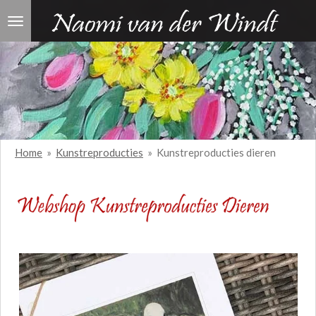
Ga
direct
naar
de
hoofdinhoud
Home
»
Kunstreproducties
»
Kunstreproducties dieren