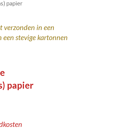
ms)
papier
t verzonden in een
n een stevige kartonnen
ie
) papier
ndkosten