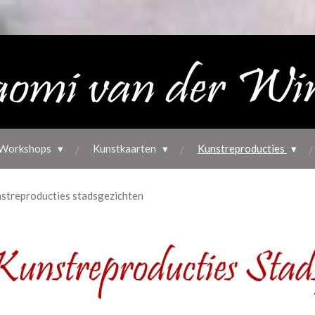
Workshops
Kunstkaarten
Kunstreproducties
streproducties stadsgezichten