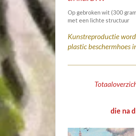
Op gebroken wit
(300 gra
met een lichte structuur
Kunstreproductie wor
plastic beschermhoes
i
Totaaloverzic
die na 