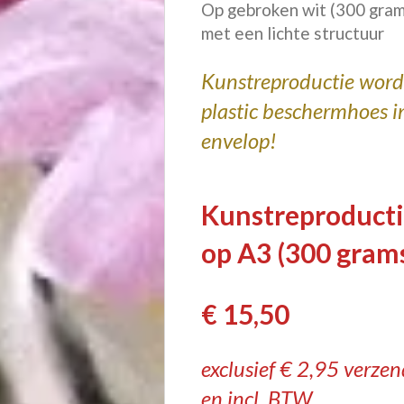
Op gebroken wit
(300 gra
met een lichte structuur
Kunstreproductie word
plastic beschermhoes i
envelop!
Kunstreproduct
op A3 (300 grams
€ 15,50
exclusief € 2,95 verze
en incl. BTW