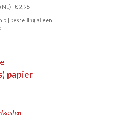
 (NL) € 2,95
bij bestelling alleen
d
ie
) papier
ndkosten