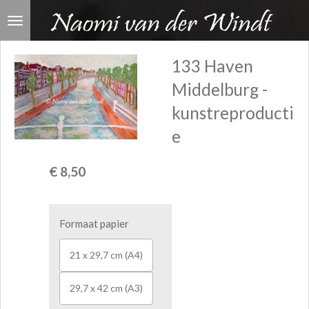
Ga
direct
naar
133 Haven
de
Middelburg -
hoofdinhoud
kunstreproducti
e
€ 8,50
Formaat papier
21 x 29,7 cm (A4)
29,7 x 42 cm (A3)