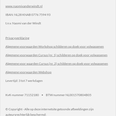
www.naomivanderwindt.nl
IBAN:
NL28 KNAB 0776 7594 93
t.n.v.
Naomi van der Windt
Privacyverklaring
Algemene voorwaarden Workshop schilderen op doek voor volwassenen
Algemene voorwaarden Cursus (nr. 1) schilderen op doek voor volwassenen
Algemene voor waarden Cursus (nr. 2) schilderen op doek voor volwassenen
Algemene voorwaarden Webshop
Levertijd: 3 tot 7 werkdagen
KvK-nummer 71152180 • BTW nummer NL001570804B05
© Copyright - Alle op deze internetsite getoonde afbeeldingen zijn
auteursrechterlijk beschermd;