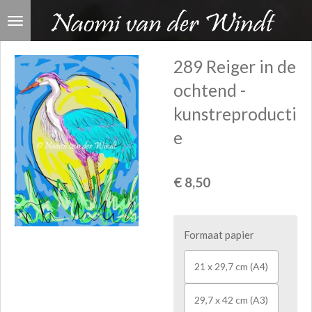
Ga
direct
naar
289 Reiger in de
de
ochtend -
hoofdinhoud
kunstreproducti
e
€ 8,50
Formaat papier
21 x 29,7 cm (A4)
29,7 x 42 cm (A3)