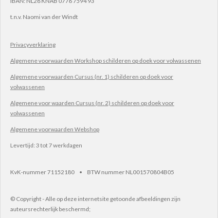
IBAN:
NL28 KNAB 0776 7594 93
t.n.v.
Naomi van der Windt
Privacyverklaring
Algemene voorwaarden Workshop schilderen op doek voor volwassenen
Algemene voorwaarden Cursus (nr. 1) schilderen op doek voor
volwassenen
Algemene voor waarden Cursus (nr. 2) schilderen op doek voor
volwassenen
Algemene voorwaarden Webshop
Levertijd: 3 tot 7 werkdagen
KvK-nummer 71152180 • BTW nummer NL001570804B05
© Copyright - Alle op deze internetsite getoonde afbeeldingen zijn
auteursrechterlijk beschermd;