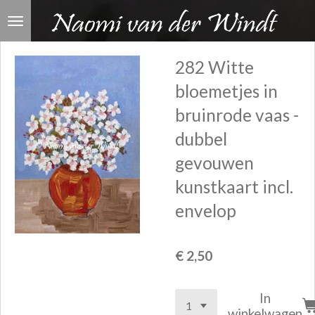
Ga
direct
naar
282 Witte
de
bloemetjes in
hoofdinhoud
bruinrode vaas -
dubbel
gevouwen
kunstkaart incl.
envelop
€ 2,50
In
winkelwagen