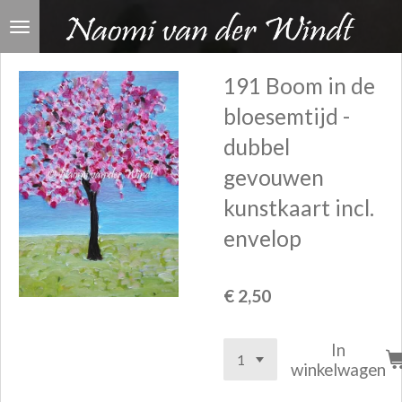
Ga
direct
naar
191 Boom in de
de
bloesemtijd -
hoofdinhoud
dubbel
gevouwen
kunstkaart incl.
envelop
€ 2,50
In
winkelwagen