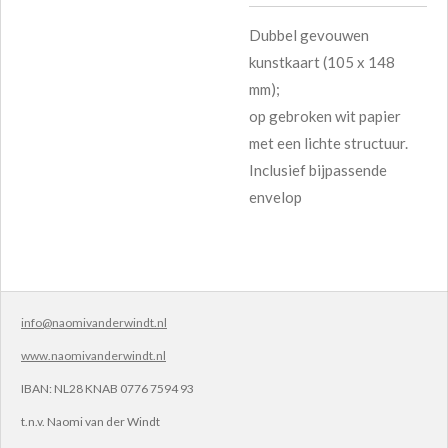
Dubbel gevouwen
kunstkaart (105 x 148
mm);
op gebroken wit papier
met een lichte structuur.
Inclusief bijpassende
envelop
info@naomivanderwindt.nl
www.naomivanderwindt.nl
IBAN:
NL28 KNAB 0776 7594 93
t.n.v.
Naomi van der Windt