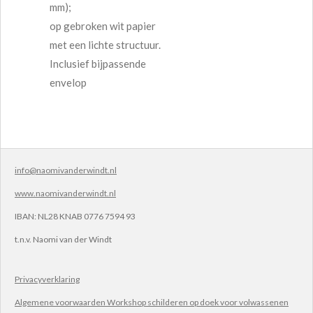
mm);
op gebroken wit papier
met een lichte structuur.
Inclusief bijpassende
envelop
info@naomivanderwindt.nl
www.naomivanderwindt.nl
IBAN:
NL28 KNAB 0776 7594 93
t.n.v.
Naomi van der Windt
Privacyverklaring
Algemene voorwaarden Workshop schilderen op doek voor volwassenen