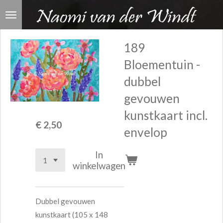
Ga
direct
naar
189
de
Bloementuin -
hoofdinhoud
dubbel
gevouwen
kunstkaart incl.
€ 2,50
envelop
In
winkelwagen
Dubbel gevouwen
kunstkaart (105 x 148