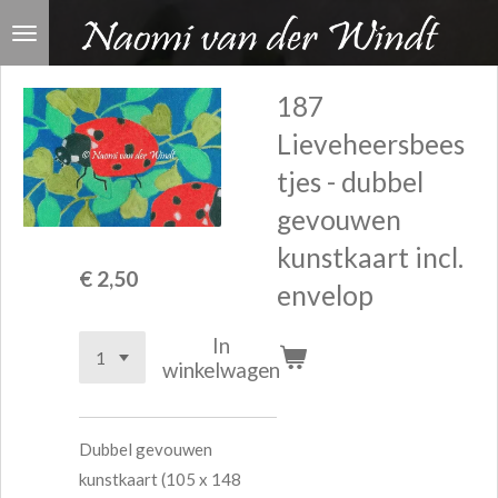
Ga
direct
naar
187
de
Lieveheersbees
hoofdinhoud
tjes - dubbel
gevouwen
kunstkaart incl.
€ 2,50
envelop
In
winkelwagen
Dubbel gevouwen
kunstkaart (105 x 148