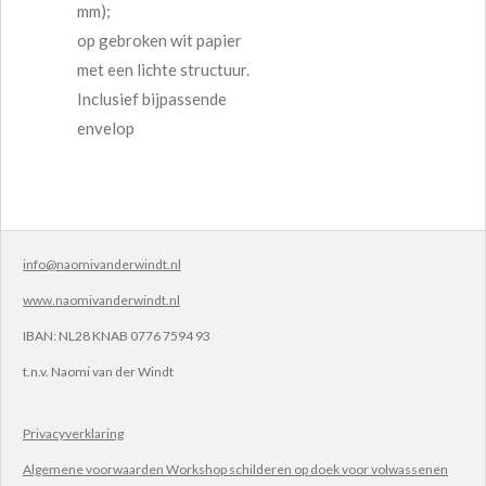
mm);
op gebroken wit papier
met een lichte structuur.
Inclusief bijpassende
envelop
info@naomivanderwindt.nl
www.naomivanderwindt.nl
IBAN:
NL28 KNAB 0776 7594 93
t.n.v.
Naomi van der Windt
Privacyverklaring
Algemene voorwaarden Workshop schilderen op doek voor volwassenen