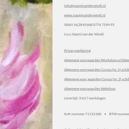
info@naomivanderwindt.nl
www.naomivanderwindt.nl
IBAN:
NL28 KNAB 0776 7594 93
t.n.v.
Naomi van der Windt
Privacyverklaring
Algemene voorwaarden Workshop schilder
Algemene voorwaarden Cursus (nr. 1) schi
Algemene voor waarden Cursus (nr. 2) sch
Algemene voorwaarden Webshop
Levertijd: 3 tot 7 werkdagen
KvK-nummer 71152180 • BTW numme