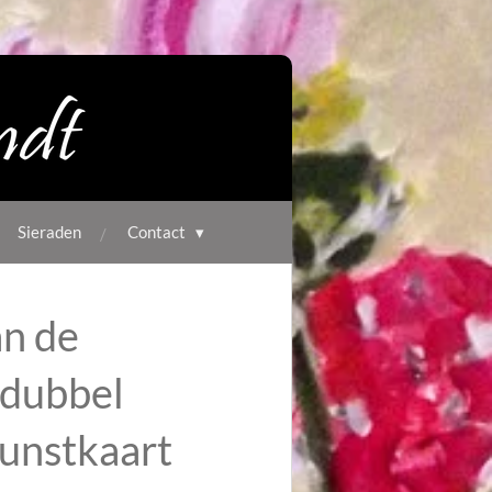
Sieraden
Contact
n de
 dubbel
unstkaart