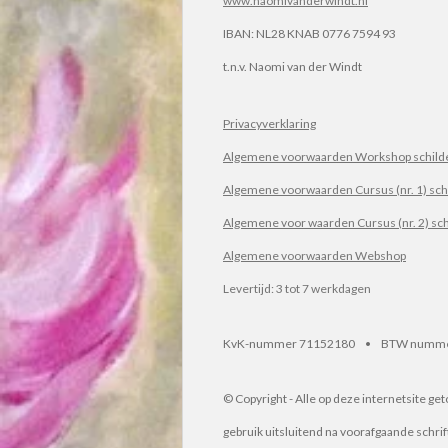
www.naomivanderwindt.nl
IBAN:
NL28 KNAB 0776 7594 93
t.n.v.
Naomi van der Windt
Privacyverklaring
Algemene voorwaarden Workshop schilde
Algemene voorwaarden Cursus (nr. 1) sch
Algemene voor waarden Cursus (nr. 2) sc
Algemene voorwaarden Webshop
Levertijd: 3 tot 7 werkdagen
KvK-nummer 71152180 • BTW numme
© Copyright - Alle op deze internetsite g
gebruik uitsluitend na voorafgaande schri