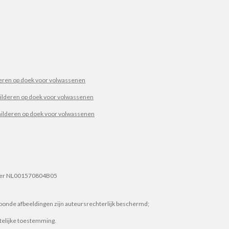
ren op doek voor volwassenen
ilderen op doek voor volwassenen
hilderen op doek voor volwassenen
r NL001570804B05
etoonde afbeeldingen zijn auteursrechterlijk beschermd;
ftelijke toestemming.