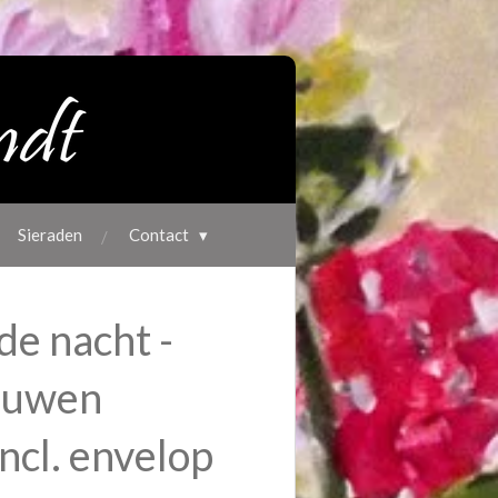
Sieraden
Contact
de nacht -
ouwen
ncl. envelop