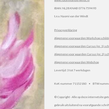
www.naomivanderwindt.nl
IBAN:
NL28 KNAB 0776 7594 93
t.n.v.
Naomi van der Windt
Privacyverklaring
Algemene voorwaarden Workshop schilde
Algemene voorwaarden Cursus (nr. 1) sch
Algemene voor waarden Cursus (nr. 2) sc
Algemene voorwaarden Webshop
Levertijd: 3 tot 7 werkdagen
KvK-nummer 71152180 • BTW numme
© Copyright - Alle op deze internetsite g
gebruik uitsluitend na voorafgaande schri