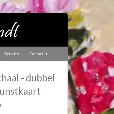
Sieraden
Contact
aal - dubbel
unstkaart
p