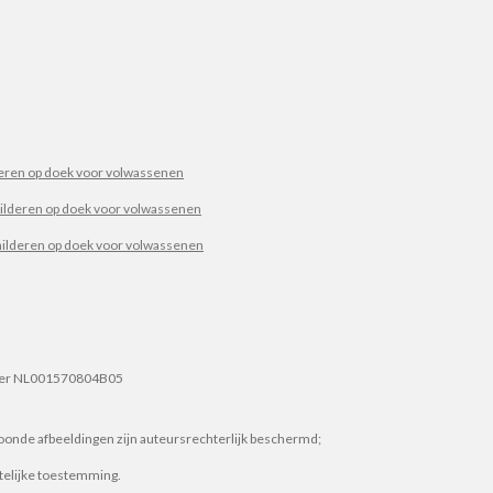
ren op doek voor volwassenen
ilderen op doek voor volwassenen
hilderen op doek voor volwassenen
r NL001570804B05
etoonde afbeeldingen zijn auteursrechterlijk beschermd;
ftelijke toestemming.