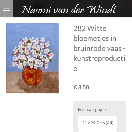
Ga
direct
naar
282 Witte
de
bloemetjes in
hoofdinhoud
bruinrode vaas -
kunstreproducti
e
€ 8,50
Formaat papier
21 x 29,7 cm (A4)