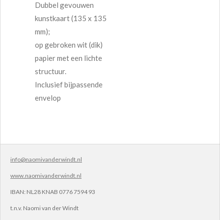
Dubbel gevouwen
kunstkaart (135 x 135
mm);
op gebroken wit (dik)
papier met een lichte
structuur.
Inclusief bijpassende
envelop
info@naomivanderwindt.nl
www.naomivanderwindt.nl
IBAN:
NL28 KNAB 0776 7594 93
t.n.v.
Naomi van der Windt