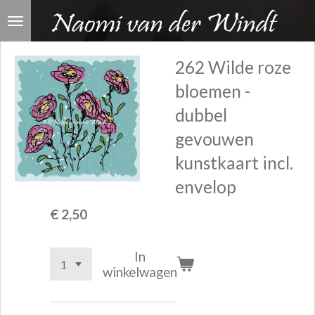
Ga
direct
naar
262 Wilde roze
de
bloemen -
hoofdinhoud
dubbel
gevouwen
kunstkaart incl.
envelop
€ 2,50
In
winkelwagen