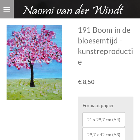
Ga
direct
naar
191 Boom in de
de
bloesemtijd -
hoofdinhoud
kunstreproducti
e
€ 8,50
Formaat papier
21 x 29,7 cm (A4)
29,7 x 42 cm (A3)