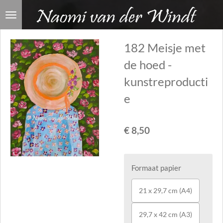
Ga
direct
naar
182 Meisje met
de
de hoed -
hoofdinhoud
kunstreproducti
e
€ 8,50
Formaat papier
21 x 29,7 cm (A4)
29,7 x 42 cm (A3)