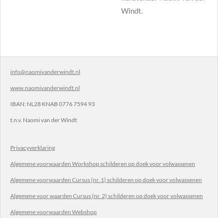
Windt.
info@naomivanderwindt.nl
www.naomivanderwindt.nl
IBAN:
NL28 KNAB 0776 7594 93
t.n.v.
Naomi van der Windt
Privacyverklaring
Algemene voorwaarden Workshop schilderen op doek voor volwassenen
Algemene voorwaarden Cursus (nr. 1) schilderen op doek voor volwassenen
Algemene voor waarden Cursus (nr. 2) schilderen op doek voor volwassenen
Algemene voorwaarden Webshop