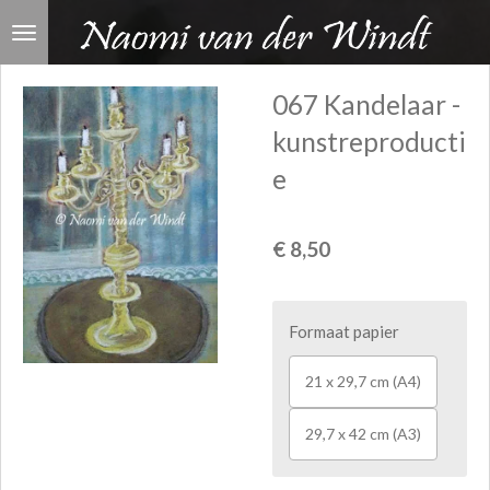
Ga
direct
naar
067 Kandelaar -
de
kunstreproducti
hoofdinhoud
e
€ 8,50
Formaat papier
21 x 29,7 cm (A4)
29,7 x 42 cm (A3)