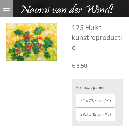
Ga
direct
naar
173 Hulst -
de
kunstreproducti
hoofdinhoud
e
€ 8,50
Formaat papier
21 x 29,7 cm (A4)
29,7 x 42 cm (A3)