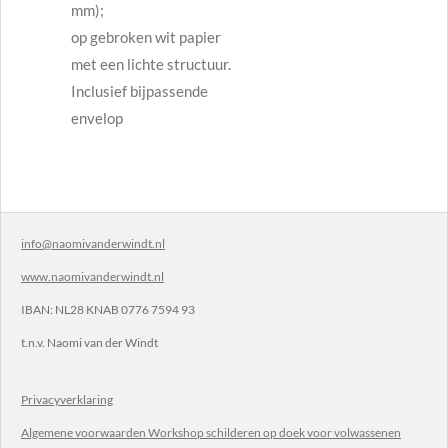
mm);
op gebroken wit papier
met een lichte structuur.
Inclusief bijpassende
envelop
info@naomivanderwindt.nl
www.naomivanderwindt.nl
IBAN:
NL28 KNAB 0776 7594 93
t.n.v.
Naomi van der Windt
Privacyverklaring
Algemene voorwaarden Workshop schilderen op doek voor volwassenen