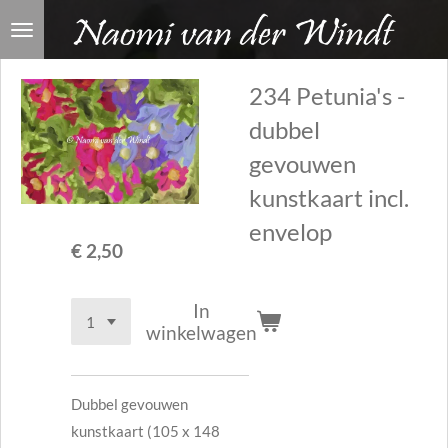
Ga
direct
naar
234 Petunia's -
de
dubbel
hoofdinhoud
gevouwen
kunstkaart incl.
envelop
€ 2,50
In
winkelwagen
Dubbel gevouwen
kunstkaart (105 x 148